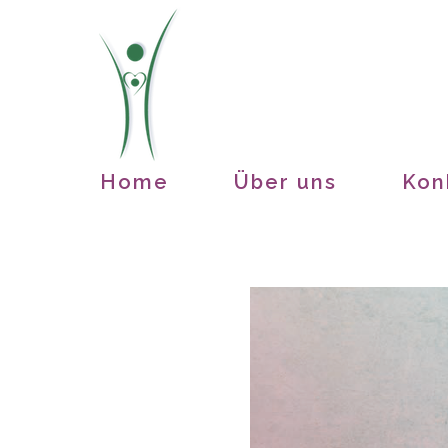
Zum
Inhalt
springen
Home
Über uns
Kon
Zeige
grösseres
Bild