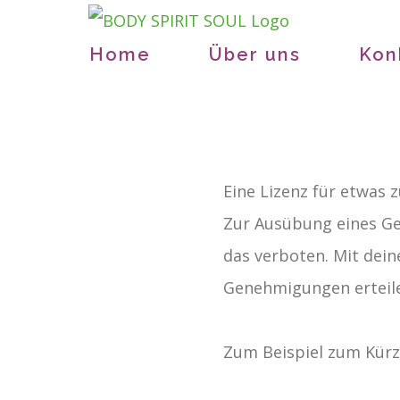
Zum
Inhalt
Home
Über uns
Kon
springen
Zeige
Eine Lizenz für etwas 
grösseres
Zur Ausübung eines Ge
Bild
das verboten. Mit dei
Genehmigungen erteil
Zum Beispiel zum Kür