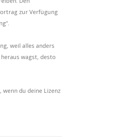
reiben. Den
Vortrag zur Verfügung
ng“.
ng, weil alles anders
e heraus wagst, desto
h, wenn du deine Lizenz