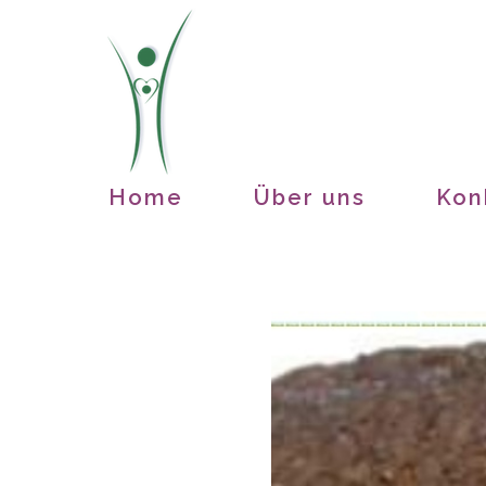
Zum
Inhalt
springen
Home
Über uns
Kon
Zeige
grösseres
Bild